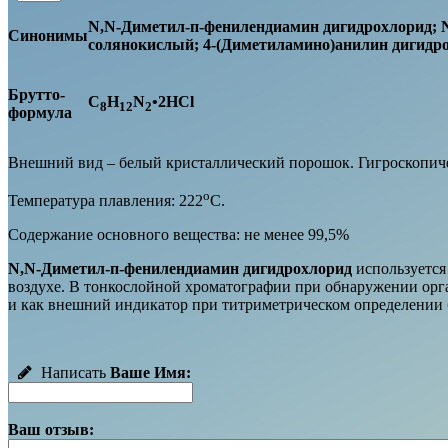
N,N-Диметил-п-фенилендиамин дигидрохлорид;
Синонимы
солянокислый; 4-(Диметиламино)анилин дигид
Брутто-
C
H
N
•2HCl
8
12
2
формула
Внешний вид – белый кристаллический порошок. Гигроскопич
о
Температура плавления: 222
С.
Содержание основного вещества: не менее 99,5%
N,N-Диметил-п-фенилендиамин дигидрохлорид
используется
воздухе. В тонкослойной хроматографии при обнаружении орг
и как внешний индикатор при титриметрическом определении
Написать
Ваше Имя:
Ваш отзыв: