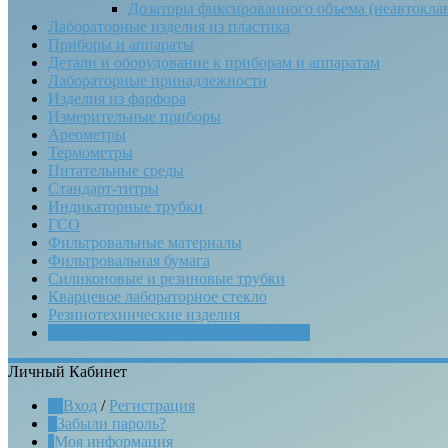
Дозаторы фиксированного объема (неавтокла
Лабораторные изделия из пластика
Приборы и аппараты
Детали и оборудование к приборам и аппаратам
Лабораторные принадлежности
Изделия из фарфора
Измерительные приборы
Ареометры
Термометры
Питательные среды
Стандарт-титры
Индикаторные трубки
ГСО
Фильтровальные материалы
Фильтровальная бумага
Силиконовые и резиновые трубки
Кварцевое лабораторное стекло
Резинотехнические изделия
Химреактивы (промышленная химия)
Личный Кабинет
Вход
/
Регистрация
Забыли пароль?
Моя информация