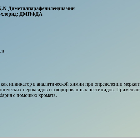
 N,N-Диметилпарафенилендиамин
рохлорид; ДМПФДА
ен.
 как индикатор в аналитической химии при определении меркапт
анических пероксидов и хлорированных пестицидов. Применяют
 бария с помощью хромата.