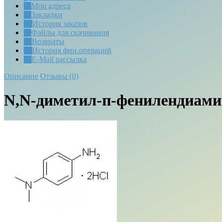
Мои адреса
Закладки
История заказов
Файлы для скачивания
Возвраты
История фин.операций
E-Mail рассылка
Описание
Отзывы (0)
N,N-диметил-п-фенилендиамин