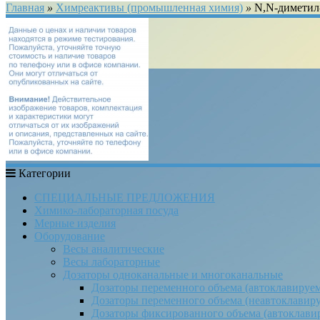
Главная
»
Химреактивы (промышленная химия)
»
N,N-диметил
Категории
СПЕЦИАЛЬНЫЕ ПРЕДЛОЖЕНИЯ
Химико-лабораторная посуда
Мерные изделия
Оборудование
Весы аналитические
Весы лабораторные
Дозаторы одноканальные и многоканальные
Дозаторы переменного объема (автоклавируе
Дозаторы переменного объема (неавтоклавир
Дозаторы фиксированного объема (автоклави