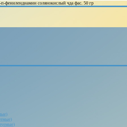
-п-фенилендиамин солянокислый чда фас. 50 гр
мые)
уемые)
руемые)