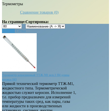
Термометры
Сравнение товаров (0)
На странице:
Сортировка:
Список
Сетка
Термометр керосиновый ТТЖ-М1 исп.1 П4 длина
носика 163
Прямой технический термометр ТТЖ-М1,
жидкостного типа. Термометрической
жидкостью служит керосин. Исполнение 1,
т.е. прибор предназначен для измерений
температуры таких сред, как пары, газы
или жидкости в производственных
установках, системах, внутри