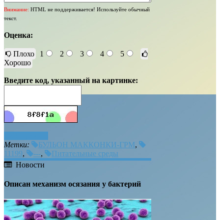
Внимание:
HTML не поддерживается! Используйте обычный
текст.
Оценка:
Плохо
1
2
3
4
5
Хорошо
Введите код, указанный на картинке:
Отправить
Метки:
БУЛЬОН МАККОНКИ-ГРМ
,
11199
,
---
,
Питательные среды
Новости
Описан механизм осязания у бактерий