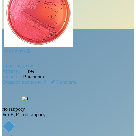
увеличить
Производитель:
---
Артикул:
11199
Наличие:
В наличии
Отзывов написано:
0
Написать
по запросу
Без НДС: по запросу