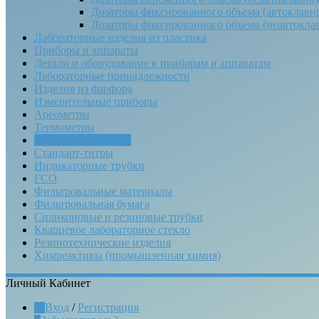
Дозаторы фиксированного объема (автоклави
Дозаторы фиксированного объема (неавтокла
Лабораторные изделия из пластика
Приборы и аппараты
Детали и оборудование к приборам и аппаратам
Лабораторные принадлежности
Изделия из фарфора
Измерительные приборы
Ареометры
Термометры
Питательные среды
Стандарт-титры
Индикаторные трубки
ГСО
Фильтровальные материалы
Фильтровальная бумага
Силиконовые и резиновые трубки
Кварцевое лабораторное стекло
Резинотехнические изделия
Химреактивы (промышленная химия)
Личный Кабинет
Вход
/
Регистрация