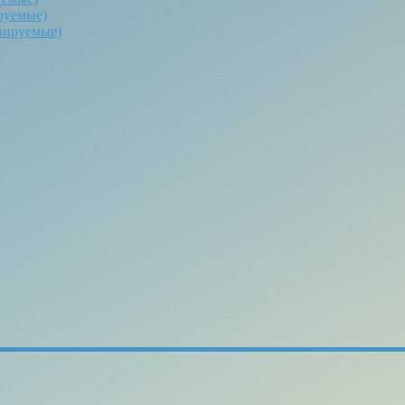
руемые)
вируемые)