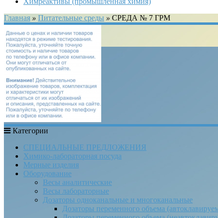
Химреактивы (промышленная химия)
Главная
»
Питательные среды
»
СРЕДА № 7 ГРМ
Категории
СПЕЦИАЛЬНЫЕ ПРЕДЛОЖЕНИЯ
Химико-лабораторная посуда
Мерные изделия
Оборудование
Весы аналитические
Весы лабораторные
Дозаторы одноканальные и многоканальные
Дозаторы переменного объема (автоклавируе
Дозаторы переменного объема (неавтоклавир