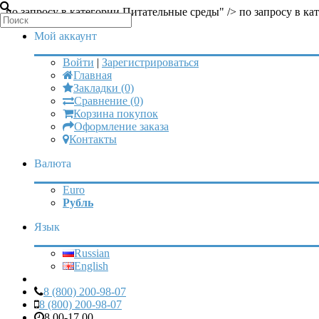
по запросу в категории Питательные среды" />
по запросу в ка
Мой аккаунт
Войти
|
Зарегистрироваться
Главная
Закладки (0)
Сравнение (0)
Корзина покупок
Оформление заказа
Контакты
Валюта
Euro
Рубль
Язык
Russian
English
8 (800) 200-98-07
8 (800) 200-98-07
8.00-17.00