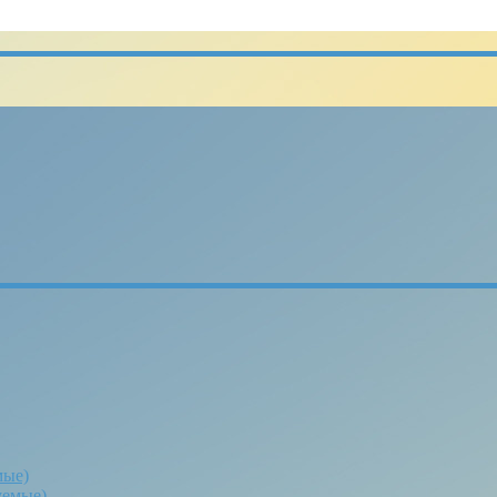
мые)
уемые)