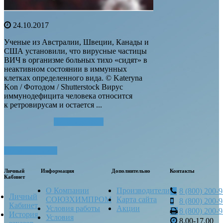
24.10.2017
Ученые из Австралии, Швеции, Канады и
США установили, что вирусные частицы
ВИЧ в организме больных тихо «сидят» в
неактивном состоянии в иммунных
клетках определенного вида. © Kateryna
Kon / Фотодом / Shutterstock Вирус
иммунодефицита человека относится
к ретровирусам и остается ...
Читать далее...
Посмотреть все
Личный
Информация
Дополнительно
Контакты
Кабинет
О Компании
Производители
8 (800) 200-
Личный
СОЮЗХИМПРОМ
Карта сайта
8 (800) 200-
Кабинет
Условия работы
Акции
8 (800) 200-
История
Условия
8.00-17.00