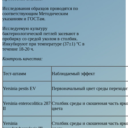
Исследования образцов проводятся по
соответствующим Методическим
указаниям и ГОСТам.
Исследуемую культуру
бактериологической петлей засевают в
пробирку со средой уколом в столбик.
Инкубируют при температуре (37±1) °С в
течение 18-20 ч.
Контроль качества:
Тест-штамм
Наблюдаемый эффект
Yersinia pestis EV
Первоначальный цвет среды переходи
Yersinia enterocolitica 287
Столбик среды и скошенная часть ярк
II
цвета
Yersinia
Столбик среды и скошенная часть ярк