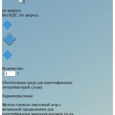
по запросу
Без НДС:
по запросу
Количество:
-
+
(Питательная среда для идентификации
энтеробактерий сухая)
Характеристика
:
Железо-глюкозо-лактозный агар с
мочевиной предназначен для
идентификации микроорганизмов по их