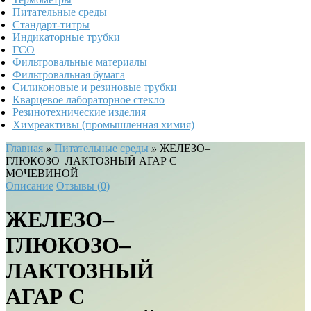
Питательные среды
Стандарт-титры
Индикаторные трубки
ГСО
Фильтровальные материалы
Фильтровальная бумага
Силиконовые и резиновые трубки
Кварцевое лабораторное стекло
Резинотехнические изделия
Химреактивы (промышленная химия)
Главная
»
Питательные среды
»
ЖЕЛЕЗО–
ГЛЮКОЗО–ЛАКТОЗНЫЙ АГАР С
МОЧЕВИНОЙ
Описание
Отзывы (0)
ЖЕЛЕЗО–
ГЛЮКОЗО–
ЛАКТОЗНЫЙ
АГАР С