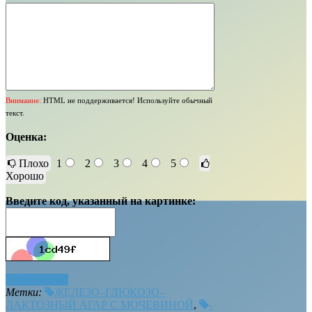
Внимание:
HTML не поддерживается! Используйте обычный
текст.
Оценка:
Плохо
1
2
3
4
5
Хорошо
Введите код, указанный на картинке:
Отправить
Метки:
ЖЕЛЕЗО–ГЛЮКОЗО–
ЛАКТОЗНЫЙ АГАР С МОЧЕВИНОЙ
,
-