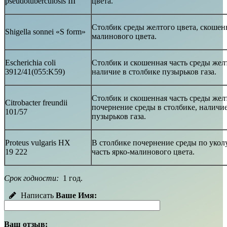
pseudotuberculosis III
цвета.
Столбик среды желтого цвета, скошенн
Shigella sonnei «S form»
малинового цвета.
Escherichia coli
Столбик и скошенная часть среды желт
3912/41(055:K59)
наличие в столбике пузырьков газа.
Столбик и скошенная часть среды желт
Citrobacter freundii
почернение среды в столбике, наличие
101/57
пузырьков газа.
Proteus vulgaris HX
В столбике почернение среды по укол
19 222
часть ярко-малинового цвета.
Срок годности:
1 год.
Написать
Ваше Имя:
Ваш отзыв: