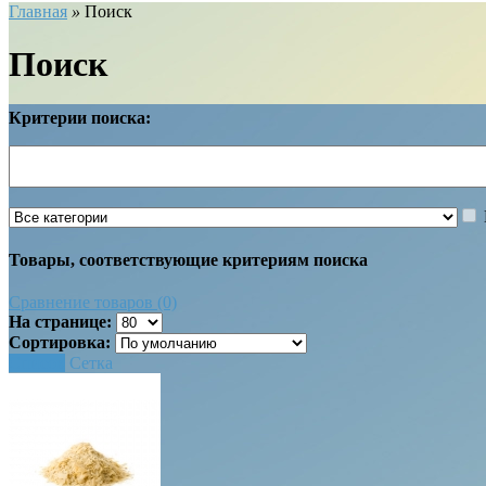
Главная
»
Поиск
Поиск
Критерии поиска:
Товары, соответствующие критериям поиска
Сравнение товаров (0)
На странице:
Сортировка:
Список
Сетка