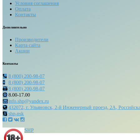
Условия соглашения
Оплата
Контакты
Дополнительно
Производители
Карта сайта
Акции
Контакты
8 (800) 200-98-07
8 (800) 200-98-07
8 (800) 200-98-07
8.00-17.00
info.shp@yandex.ru
432072, г. Ульяновск, 2-й Инженерный проезд, 2А, Российск
shp-nsk
SHP