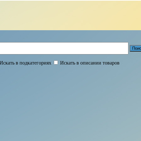
Искать в подкатегориях
Искать в описании товаров