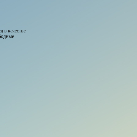
д в качестве
бодные