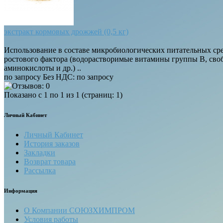
экстракт кормовых дрожжей (0,5 кг)
Использование в составе микробиологических питательных сре
ростового фактора (водорастворимые витамины группы В, сво
аминокислоты и др.) ..
по запросу
Без НДС: по запросу
Показано с 1 по 1 из 1 (страниц: 1)
Личный Кабинет
Личный Кабинет
История заказов
Закладки
Возврат товара
Рассылка
Информация
О Компании СОЮЗХИМПРОМ
Условия работы