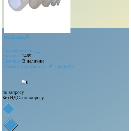
увеличить
Производитель:
---
Артикул:
1469
Наличие:
В наличии
Отзывов написано:
0
Написать
по запросу
Без НДС: по запросу