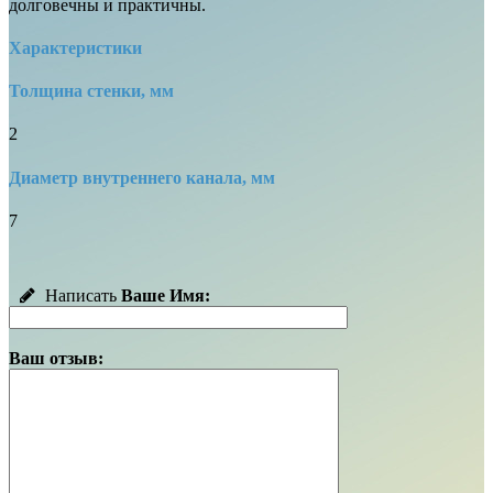
долговечны и практичны.
Характеристики
Толщина стенки, мм
2
Диаметр внутреннего канала, мм
7
Написать
Ваше Имя:
Ваш отзыв: