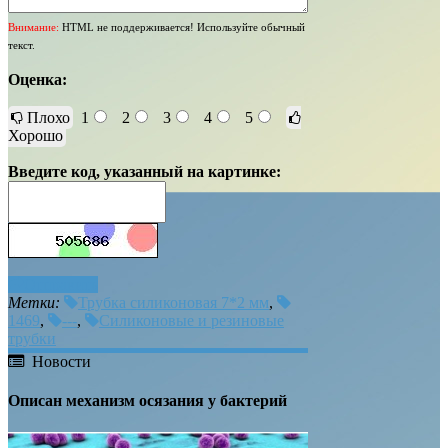
Внимание:
HTML не поддерживается! Используйте обычный
текст.
Оценка:
Плохо
1
2
3
4
5
Хорошо
Введите код, указанный на картинке:
Отправить
Метки:
Трубка силиконовая 7*2 мм
,
1469
,
---
,
Силиконовые и резиновые
трубки
Новости
Описан механизм осязания у бактерий