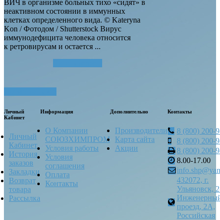
ВИЧ в организме больных тихо «сидят» в
неактивном состоянии в иммунных
клетках определенного вида. © Kateryna
Kon / Фотодом / Shutterstock Вирус
иммунодефицита человека относится
к ретровирусам и остается ...
Читать далее...
Посмотреть все
Личный
Информация
Дополнительно
Контакты
Кабинет
О Компании
Производители
8 (800) 200-
Личный
СОЮЗХИМПРОМ
Карта сайта
8 (800) 200-
Кабинет
Условия работы
Акции
8 (800) 200-
История
Условия
8.00-17.00
заказов
соглашения
info.shp@yan
Закладки
Оплата
432072, г.
Возврат
Контакты
Ульяновск, 2
товара
Инженерны
Рассылка
проезд, 2А,
Российская